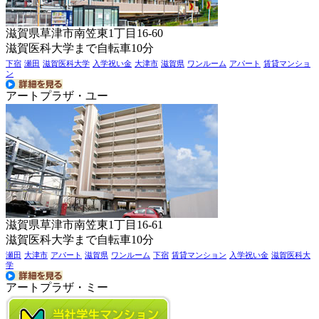
滋賀県草津市南笠東1丁目16-60
滋賀医科大学まで自転車10分
下宿
瀬田
滋賀医科大学
入学祝い金
大津市
滋賀県
ワンルーム
アパート
賃貸マンショ
ン
アートプラザ・ユー
滋賀県草津市南笠東1丁目16-61
滋賀医科大学まで自転車10分
瀬田
大津市
アパート
滋賀県
ワンルーム
下宿
賃貸マンション
入学祝い金
滋賀医科大
学
アートプラザ・ミー