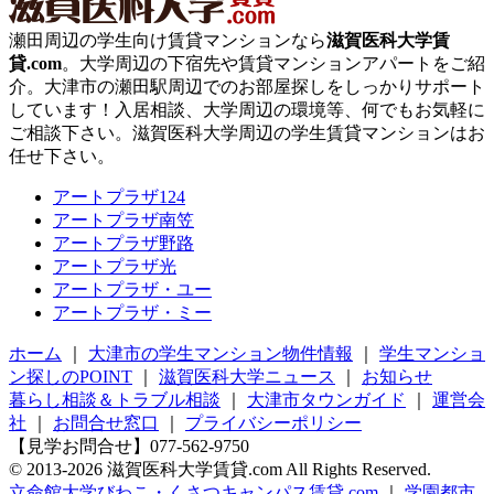
瀬田周辺の学生向け賃貸マンションなら
滋賀医科大学賃
貸.com
。大学周辺の下宿先や賃貸マンションアパートをご紹
介。大津市の瀬田駅周辺でのお部屋探しをしっかりサポート
しています！入居相談、大学周辺の環境等、何でもお気軽に
ご相談下さい。滋賀医科大学周辺の学生賃貸マンションはお
任せ下さい。
アートプラザ124
アートプラザ南笠
アートプラザ野路
アートプラザ光
アートプラザ・ユー
アートプラザ・ミー
ホーム
｜
大津市の学生マンション物件情報
｜
学生マンショ
ン探しのPOINT
｜
滋賀医科大学ニュース
｜
お知らせ
暮らし相談＆トラブル相談
｜
大津市タウンガイド
｜
運営会
社
｜
お問合せ窓口
｜
プライバシーポリシー
【見学お問合せ】
077-562-9750
© 2013-2026 滋賀医科大学賃貸.com All Rights Reserved.
立命館大学びわこ・くさつキャンパス賃貸.com
｜
学園都市