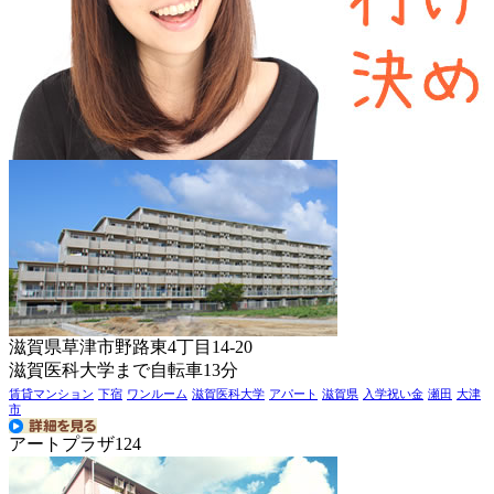
滋賀県草津市野路東4丁目14-20
滋賀医科大学まで自転車13分
賃貸マンション
下宿
ワンルーム
滋賀医科大学
アパート
滋賀県
入学祝い金
瀬田
大津
市
アートプラザ124