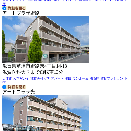
宿
アートプラザ野路
滋賀県草津市野路東4丁目14-18
滋賀医科大学まで自転車13分
大津市
入学祝い金
滋賀医科大学
アパート
瀬田
ワンルーム
滋賀県
賃貸マンション
下
宿
アートプラザ光