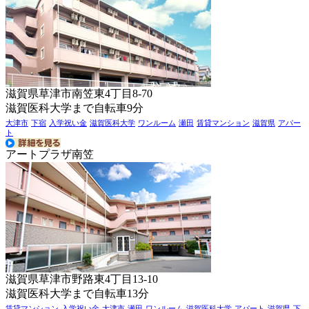
滋賀県草津市南笠東4丁目8-70
滋賀医科大学まで自転車9分
大津市
下宿
入学祝い金
滋賀医科大学
ワンルーム
瀬田
賃貸マンション
滋賀県
アパー
ト
アートプラザ南笠
滋賀県草津市野路東4丁目13-10
滋賀医科大学まで自転車13分
賃貸マンション
入学祝い金
大津市
瀬田
ワンルーム
滋賀医科大学
アパート
滋賀県
下