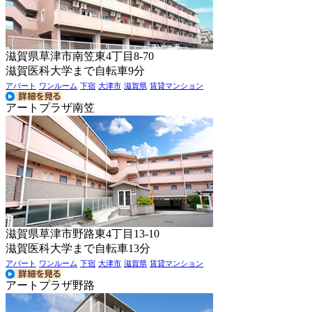
滋賀県草津市南笠東4丁目8-70
滋賀医科大学まで自転車9分
アパート
ワンルーム
下宿
大津市
滋賀県
賃貸マンション
アートプラザ南笠
滋賀県草津市野路東4丁目13-10
滋賀医科大学まで自転車13分
アパート
ワンルーム
下宿
大津市
滋賀県
賃貸マンション
アートプラザ野路