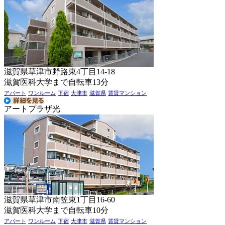
滋賀県草津市野路東4丁目14-18
滋賀医科大学まで自転車13分
アパート
ワンルーム
下宿
大津市
滋賀県
賃貸マンション
アートプラザ光
滋賀県草津市南笠東1丁目16-60
滋賀医科大学まで自転車10分
アパート
ワンルーム
下宿
大津市
滋賀県
賃貸マンション