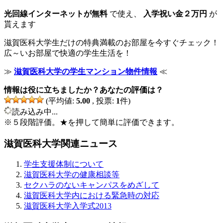
光回線インターネットが無料
で使え、
入学祝い金２万円
が
貰えます
滋賀医科大学生だけの特典満載のお部屋を今すぐチェック！
広～いお部屋で快適の学生生活を！
≫
滋賀医科大学の学生マンション物件情報
≪
情報は役に立ちましたか？あなたの評価は？
(平均値:
5.00
, 投票:
1
件)
読み込み中...
※５段階評価。★を押して簡単に評価できます。
滋賀医科大学関連ニュース
学生支援体制について
滋賀医科大学の健康相談等
セクハラのないキャンパスをめざして
滋賀医科大学内における緊急時の対応
滋賀医科大学入学式2013