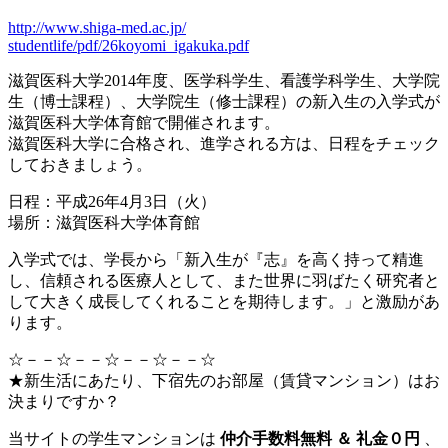
http://www.shiga-med.ac.jp/
studentlife/pdf/26koyomi_igakuka.pdf
滋賀医科大学2014年度、医学科学生、看護学科学生、大学院
生（博士課程）、大学院生（修士課程）の新入生の入学式が
滋賀医科大学体育館で開催されます。
滋賀医科大学に合格され、進学される方は、日程をチェック
しておきましょう。
日程：平成26年4月3日（火）
場所：滋賀医科大学体育館
入学式では、学長から「新入生が『志』を高く持って精進
し、信頼される医療人として、また世界に羽ばたく研究者と
して大きく成長してくれることを期待します。」と激励があ
ります。
☆－－☆－－☆－－☆－－☆
★新生活にあたり、下宿先のお部屋（賃貸マンション）はお
決まりですか？
当サイトの学生マンションは
仲介手数料無料 ＆ 礼金０円
、