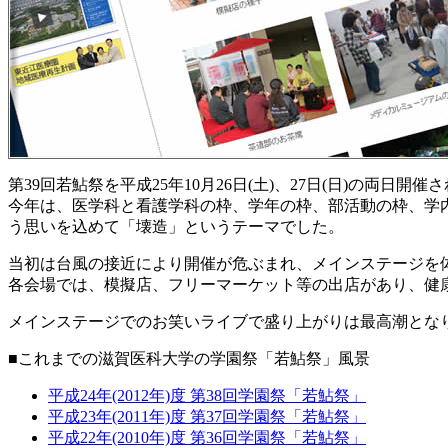
第39回若鮎祭を平成25年10月26日(土)、27日(日)の両日開催
今年は、医学科と看護学科の枠、学年の枠、部活動の枠、学
う思いを込めて「壊造」というテーマでした。
当初は台風の接近により開催が危ぶまれ、メインステージを
各会場では、模擬店、フリーマーケット等の出店があり、健康
メインステージでのお笑いライブで盛り上がりは最高潮とな
■これまでの滋賀医科大学の学園祭「若鮎祭」風景
平成24年(2012年)度 第38回学園祭「若鮎祭」
平成23年(2011年)度 第37回学園祭「若鮎祭」
平成22年(2010年)度 第36回学園祭「若鮎祭」