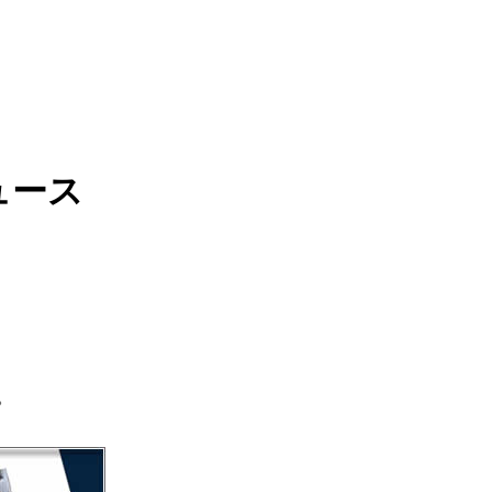
ュース
。