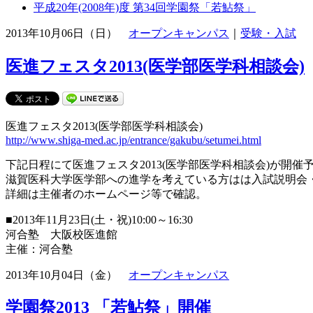
平成20年(2008年)度 第34回学園祭「若鮎祭」
2013年10月06日（日）
オープンキャンパス
｜
受験・入試
医進フェスタ2013(医学部医学科相談会)
医進フェスタ2013(医学部医学科相談会)
http://www.shiga-med.ac.jp/entrance/gakubu/setumei.html
下記日程にて医進フェスタ2013(医学部医学科相談会)が開催
滋賀医科大学医学部への進学を考えている方はは入試説明会
詳細は主催者のホームページ等で確認。
■2013年11月23日(土・祝)10:00～16:30
河合塾 大阪校医進館
主催：河合塾
2013年10月04日（金）
オープンキャンパス
学園祭2013 「若鮎祭」開催