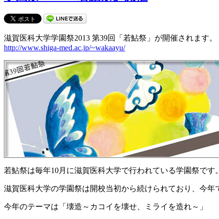
滋賀医科大学学園祭2013 第39回「若鮎祭」が開催されます。
http://www.shiga-med.ac.jp/~wakaayu/
若鮎祭は毎年10月に滋賀医科大学で行われている学園祭です
滋賀医科大学の学園祭は開校当初から続けられており、今年で
今年のテーマは「壊造～カコイを壊せ、ミライを造れ～」